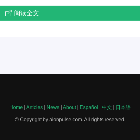
阅读全文
Home
|
Articles
|
News
|
About
|
Español
|
中文
|
日本語
© Copyright by aionpulse.com. All rights reserved.