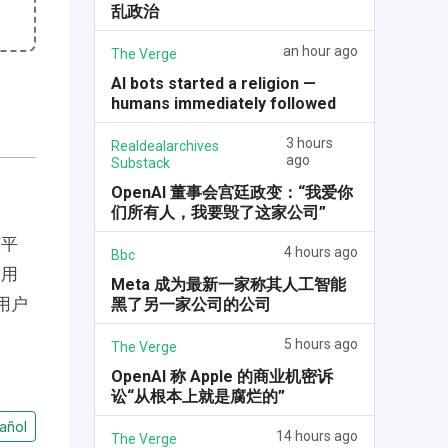
乱政治
an hour ago
The Verge
AI bots started a religion —
humans immediately followed
3 hours
Realdealarchives
ago
Substack
OpenAI 董事会宫廷政变：“我爱你
们所有人，我要毁了这家公司”
该平
4 hours ago
Bbc
使用
Meta 成为最新一家称其人工智能
用户
黑了另一家公司的公司
5 hours ago
The Verge
OpenAI 称 Apple 的商业机密诉
讼“从根本上就是腐烂的”
añol
14 hours ago
The Verge