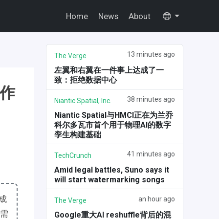
Home
News
About
13 minutes ago
The Verge
左翼和右翼在一件事上达成了一
致：拒绝数据中心
创作
38 minutes ago
Niantic Spatial, Inc.
Niantic Spatial与HMCI正在为兰乔
科尔多瓦市首个用于物理AI的数字
孪生构建基础
41 minutes ago
TechCrunch
Amid legal battles, Suno says it
will start watermarking songs
生成
an hour ago
The Verge
无需
Google重大AI reshuffle背后的混