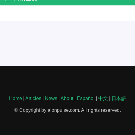
Home
|
Articles
|
News
|
About
|
Español
|
中文
|
日本語
© Copyright by aionpulse.com. All rights reserved.