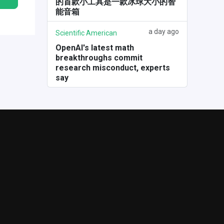
的首款小工具是一款冰球大小的智
能音箱
a day ago
Scientific American
OpenAI's latest math
breakthroughs commit
research misconduct, experts
say