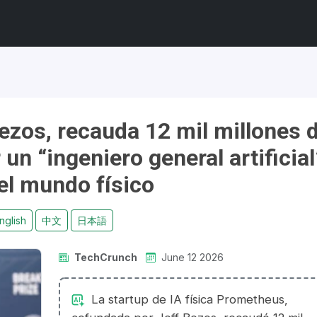
ezos, recauda 12 mil millones 
 un “ingeniero general artificial
el mundo físico
nglish
中文
日本語
TechCrunch
June 12 2026
La startup de IA física Prometheus,