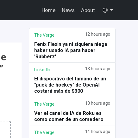
Home
News
About
12 hours ago
The Verge
Fenix Flexin ya ni siquiera niega
haber usado IA para hacer
de
'Rubberz'
”
13 hours ago
LinkedIn
El dispositivo del tamaño de un
"puck de hockey" de OpenAI
costará más de $300
13 hours ago
The Verge
Ver el canal de IA de Roku es
como comer de un comedero
14 hours ago
The Verge