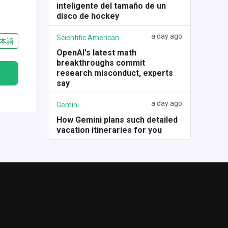
inteligente del tamaño de un
disco de hockey
a day ago
Scientific American
本語
OpenAI's latest math
breakthroughs commit
research misconduct, experts
say
a day ago
Gemini
How Gemini plans such detailed
vacation itineraries for you