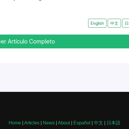
English
中文
日
er Artículo Completo
Home
|
Articles
|
News
|
About
|
Español
|
中文
|
日本語