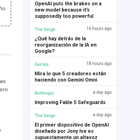
OpenAI puts the brakes on a
eño
new model because it’s
supposedly too powerful
16 hours ago
The Verge
¿Qué hay detrás de la
reorganización de la IA en
Google?
18 hours ago
Gemini
Mira lo que 5 creadores están
haciendo con Gemini Omni
nes
iero
a day ago
Anthropic
Improving Fable 5 Safeguards
a day ago
The Verge
El primer dispositivo de OpenAI
e
diseñado por Jony Ive es
supuestamente un altavoz