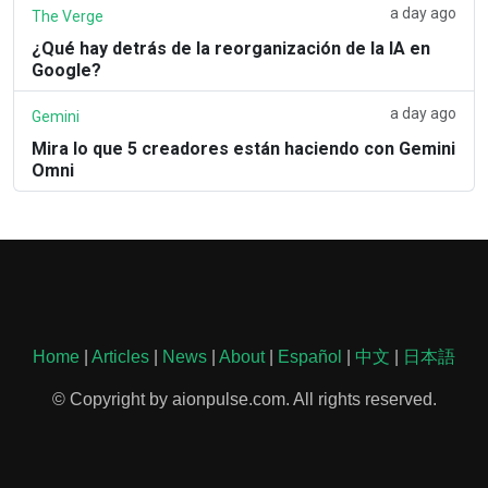
a day ago
The Verge
¿Qué hay detrás de la reorganización de la IA en
Google?
a day ago
Gemini
Mira lo que 5 creadores están haciendo con Gemini
Omni
Home
|
Articles
|
News
|
About
|
Español
|
中文
|
日本語
© Copyright by aionpulse.com. All rights reserved.