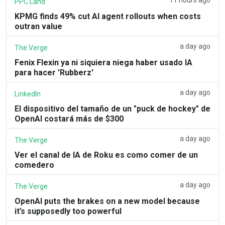
PPC Land
KPMG finds 49% cut AI agent rollouts when costs
outran value
a day ago
The Verge
Fenix Flexin ya ni siquiera niega haber usado IA
para hacer 'Rubberz'
a day ago
LinkedIn
El dispositivo del tamaño de un "puck de hockey" de
OpenAI costará más de $300
a day ago
The Verge
Ver el canal de IA de Roku es como comer de un
comedero
a day ago
The Verge
OpenAI puts the brakes on a new model because
it’s supposedly too powerful