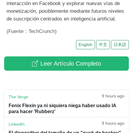
interacción en Facebook y explorar nuevas vías de
monetización, posiblemente mediante futuros niveles
de suscripción centrados en inteligencia artificial.
(Fuente：TechCrunch)
English
中文
日本語
Leer Artículo Completo
9 hours ago
The Verge
Fenix Flexin ya ni siquiera niega haber usado IA
para hacer 'Rubberz'
9 hours ago
LinkedIn
El dispositivo del tamaño de un "puck de hockey"