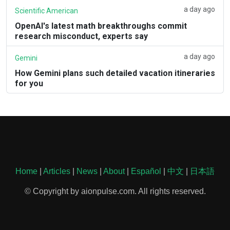
a day ago
Scientific American
OpenAI's latest math breakthroughs commit
research misconduct, experts say
a day ago
Gemini
How Gemini plans such detailed vacation itineraries
for you
Home
|
Articles
|
News
|
About
|
Español
|
中文
|
日本語
© Copyright by aionpulse.com. All rights reserved.