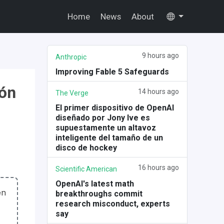
Home
News
About
9 hours ago
Anthropic
Improving Fable 5 Safeguards
ión
14 hours ago
The Verge
El primer dispositivo de OpenAI
diseñado por Jony Ive es
supuestamente un altavoz
inteligente del tamaño de un
disco de hockey
16 hours ago
Scientific American
OpenAI's latest math
en
breakthroughs commit
research misconduct, experts
say