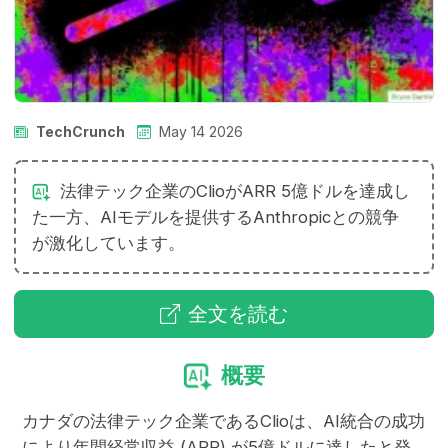
TechCrunch
May 14 2026
法律テック企業のClioがARR 5億ドルを達成し
た一方、AIモデルを提供するAnthropicとの競争
が激化しています。
全文を読む
概要
カナダの法律テック企業であるClioは、AI統合の成功
により年間経常収益 (ARR) が5億ドルに達したと発