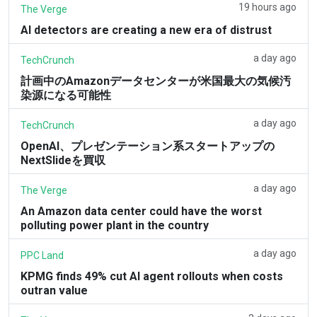
19 hours ago
The Verge
AI detectors are creating a new era of distrust
a day ago
TechCrunch
計画中のAmazonデータセンターが米国最大の気候汚
染源になる可能性
a day ago
TechCrunch
OpenAI、プレゼンテーション系スタートアップの
NextSlideを買収
a day ago
The Verge
An Amazon data center could have the worst
polluting power plant in the country
a day ago
PPC Land
KPMG finds 49% cut AI agent rollouts when costs
outran value