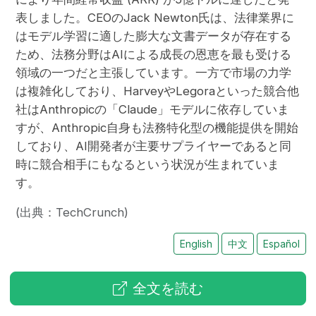
表しました。CEOのJack Newton氏は、法律業界に
はモデル学習に適した膨大な文書データが存在する
ため、法務分野はAIによる成長の恩恵を最も受ける
領域の一つだと主張しています。一方で市場の力学
は複雑化しており、HarveyやLegoraといった競合他
社はAnthropicの「Claude」モデルに依存していま
すが、Anthropic自身も法務特化型の機能提供を開始
しており、AI開発者が主要サプライヤーであると同
時に競合相手にもなるという状況が生まれていま
す。
(出典：TechCrunch)
English
中文
Español
全文を読む