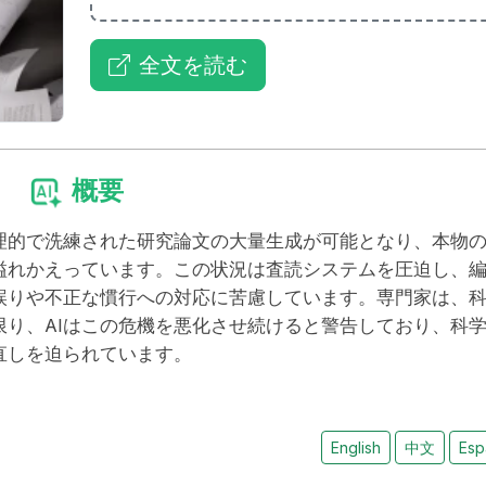
全文を読む
概要
理的で洗練された研究論文の大量生成が可能となり、本物
溢れかえっています。この状況は査読システムを圧迫し、
誤りや不正な慣行への対応に苦慮しています。専門家は、
り、AIはこの危機を悪化させ続けると警告しており、科
直しを迫られています。
English
中文
Esp