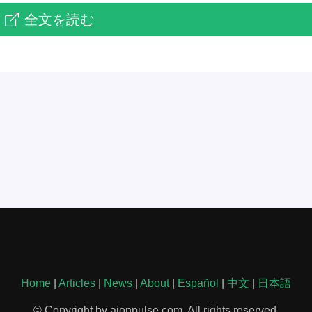
全文を読む
Home
|
Articles
|
News
|
About
|
Español
|
中文
|
日本語
© Copyright by aionpulse.com. All rights reserved.