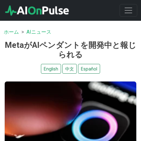
ホーム
AIニュース
MetaがAIペンダントを開発中と報じ
られる
English
中文
Español