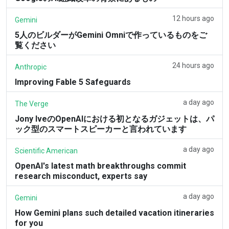
12 hours ago
Gemini
5人のビルダーがGemini Omniで作っているものをご
覧ください
24 hours ago
Anthropic
Improving Fable 5 Safeguards
a day ago
The Verge
Jony IveのOpenAIにおける初となるガジェットは、パ
ック型のスマートスピーカーと言われています
a day ago
Scientific American
OpenAI's latest math breakthroughs commit
research misconduct, experts say
a day ago
Gemini
How Gemini plans such detailed vacation itineraries
for you