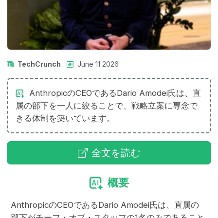
TechCrunch
June 11 2026
AnthropicのCEOであるDario Amodei氏は、直
属の部下を一人に絞ることで、戦略立案に専念で
きる体制を築いています。
全文を読む
概要
AnthropicのCEOであるDario Amodei氏は、直属の
部下がチーフ・オブ・スタッフの1名のみであること