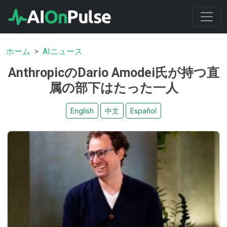
ホーム
AIニュース
AnthropicのDario Amodei氏が持つ直
属の部下はたった一人
English
中文
Español