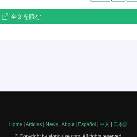
全文を読む
Home
|
Articles
|
News
|
About
|
Español
|
中文
|
日本語
© Copyright by aionpulse.com. All rights reserved.