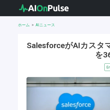
ホーム
AIニュース
SalesforceがAI
を3
En