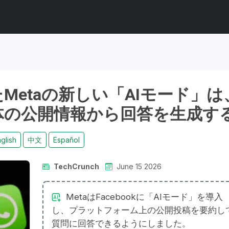
れたMetaの新しい「AIモード」は
体の公開情報から回答を生成す
glish
中文
Español
TechCrunch
June 15 2026
MetaはFacebookに「AIモード」を導入
し、プラットフォーム上の公開投稿を要約し
質問に回答できるようにしました。