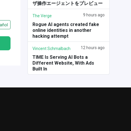
ザ操作エージェントをプレビュー
9 hours ago
The Verge
Rogue AI agents created fake
añol
online identities in another
hacking attempt
12 hours ago
Vincent Schmalbach
TIME Is Serving AI Bots a
Different Website, With Ads
Built In