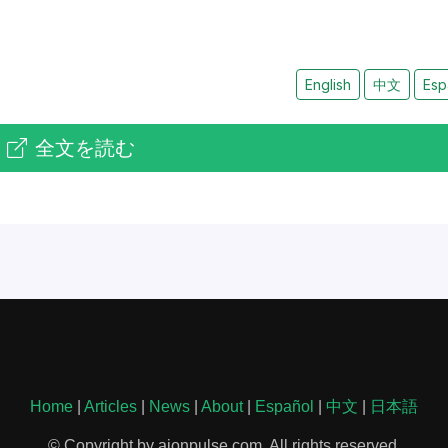
English
中文
Esp
全文を読む
Home
|
Articles
|
News
|
About
|
Español
|
中文
|
日本語
© Copyright by aionpulse.com. All rights reserved.