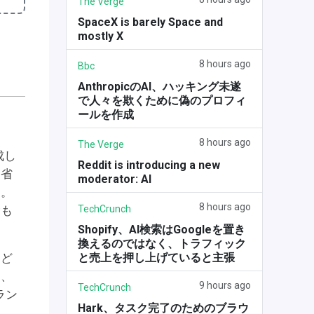
The Verge
SpaceX is barely Space and
mostly X
8 hours ago
Bbc
AnthropicのAI、ハッキング未遂
で人々を欺くために偽のプロフィ
ールを作成
8 hours ago
The Verge
成し
Reddit is introducing a new
を省
moderator: AI
す。
8 hours ago
TechCrunch
念も
Shopify、AI検索はGoogleを置き
換えるのではなく、トラフィック
と売上を押し上げていると主張
など
し、
9 hours ago
TechCrunch
ラン
Hark、タスク完了のためのブラウ