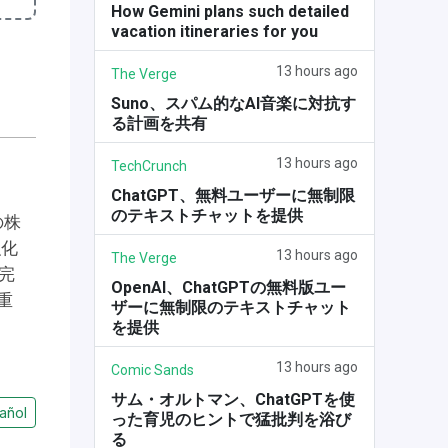
How Gemini plans such detailed
vacation itineraries for you
13 hours ago
The Verge
Suno、スパム的なAI音楽に対抗す
る計画を共有
13 hours ago
TechCrunch
ChatGPT、無料ユーザーに無制限
のテキストチャットを提供
の株
強化
13 hours ago
The Verge
完
OpenAI、ChatGPTの無料版ユー
重
ザーに無制限のテキストチャット
を提供
13 hours ago
Comic Sands
サム・オルトマン、ChatGPTを使
añol
った育児のヒントで猛批判を浴び
る