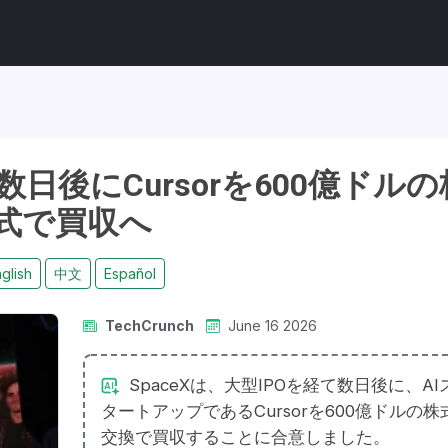
ら数日後にCursorを600億ドルの
式で買収へ
glish
中文
Español
TechCrunch
June 16 2026
SpaceXは、大型IPOを経て数日後に、AI
タートアップであるCursorを600億ドルの株
交換で買収することに合意しました。