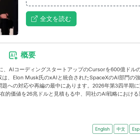
全文を読む
概要
に、AIコーディングスタートアップのCursorを600億ドル
lon Musk氏のxAIと統合されたSpaceXのAI部門の
題への対応や再編の最中にあります。2026年第3四半期に
の潜在的価値を26兆ドルと見積もる中、同社のAI戦略における
English
中文
Esp