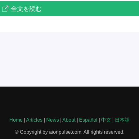
全文を読む
Home
|
Articles
|
News
|
About
|
Español
|
中文
|
日本語
© Copyright by aionpulse.com. All rights reserved.