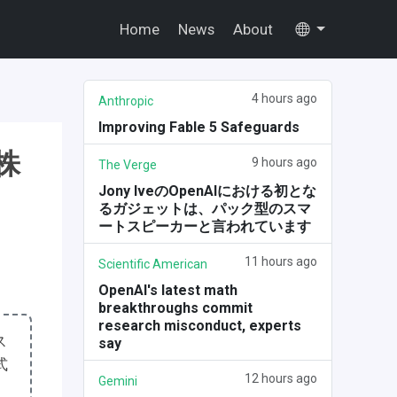
Home
News
About
4 hours ago
Anthropic
Improving Fable 5 Safeguards
株
9 hours ago
The Verge
Jony IveのOpenAIにおける初とな
るガジェットは、パック型のスマ
ートスピーカーと言われています
11 hours ago
Scientific American
OpenAI's latest math
breakthroughs commit
research misconduct, experts
ス
say
式
12 hours ago
Gemini