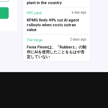
plant in the country
a day ago
PPC Land
KPMG finds 49% cut AI agent
rollouts when costs outran
value
2 days ago
The Verge
Fenix Flexinは、「Rubberz」の制
作にAIを使用したことをもはや否
定していない