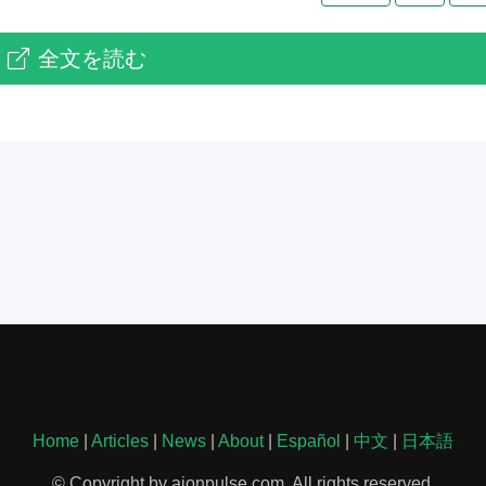
全文を読む
Home
|
Articles
|
News
|
About
|
Español
|
中文
|
日本語
© Copyright by aionpulse.com. All rights reserved.