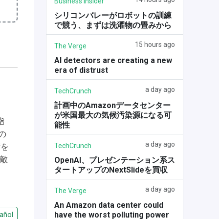
Business Insider
シリコンバレーがロボットの訓練
で競う、まずは洗濯物の畳みから
15 hours ago
The Verge
AI detectors are creating a new
era of distrust
a day ago
TechCrunch
計画中のAmazonデータセンター
が米国最大の気候汚染源になる可
脂
能性
の
a day ago
TechCrunch
術を
敵
OpenAI、プレゼンテーション系ス
タートアップのNextSlideを買収
a day ago
The Verge
An Amazon data center could
have the worst polluting power
añol