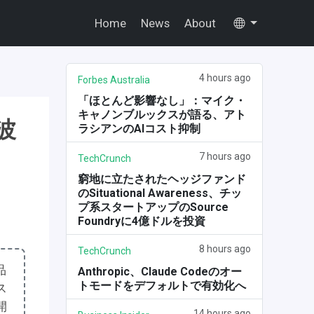
Home
News
About
4 hours ago
Forbes Australia
「ほとんど影響なし」：マイク・
キャノンブルックスが語る、アト
波
ラシアンのAIコスト抑制
7 hours ago
TechCrunch
窮地に立たされたヘッジファンド
のSituational Awareness、チッ
プ系スタートアップのSource
Foundryに4億ドルを投資
8 hours ago
TechCrunch
品
Anthropic、Claude Codeのオー
トモードをデフォルトで有効化へ
ス
開
14 hours ago