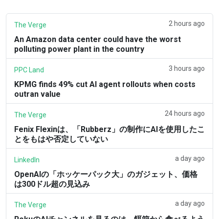
2 hours ago
The Verge
An Amazon data center could have the worst
polluting power plant in the country
3 hours ago
PPC Land
KPMG finds 49% cut AI agent rollouts when costs
outran value
24 hours ago
The Verge
Fenix Flexinは、「Rubberz」の制作にAIを使用したこ
とをもはや否定していない
a day ago
LinkedIn
OpenAIの「ホッケーパック大」のガジェット、価格
は300ドル超の見込み
a day ago
The Verge