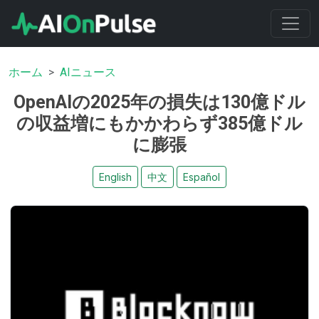
ホーム
AIニュース
OpenAIの2025年の損失は130億ドル
の収益増にもかかわらず385億ドル
に膨張
English
中文
Español