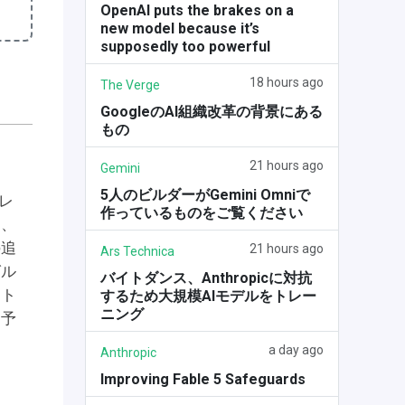
OpenAI puts the brakes on a
new model because it’s
supposedly too powerful
18 hours ago
The Verge
GoogleのAI組織改革の背景にある
もの
21 hours ago
Gemini
5人のビルダーがGemini Omniで
クレ
作っているものをご覧ください
は、
の追
21 hours ago
Ars Technica
グル
バイトダンス、Anthropicに対抗
ット
するため大規模AIモデルをトレー
ニング
な予
a day ago
Anthropic
Improving Fable 5 Safeguards