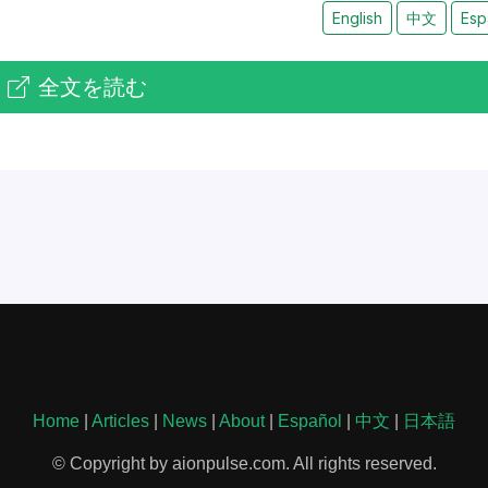
English
中文
Esp
全文を読む
Home
|
Articles
|
News
|
About
|
Español
|
中文
|
日本語
© Copyright by aionpulse.com. All rights reserved.