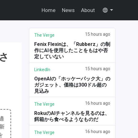
Home
News
About
15 hours ago
The Verge
Fenix Flexinは、「Rubberz」の制
作にAIを使用したことをもはや否
さ
定していない
15 hours ago
LinkedIn
OpenAIの「ホッケーパック大」の
ガジェット、価格は300ドル超の
見込み
16 hours ago
The Verge
RokuのAIチャンネルを見るのは、
適
餌箱から食べるようなものだ
に新
16 hours ago
The Verge
を