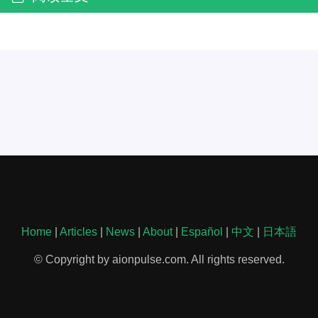
Home
|
Articles
|
News
|
About
|
Español
|
中文
|
日本語
© Copyright by aionpulse.com. All rights reserved.