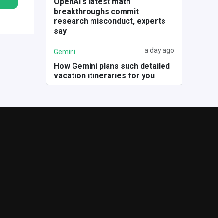
OpenAI's latest math
breakthroughs commit
research misconduct, experts
say
a day ago
Gemini
How Gemini plans such detailed
vacation itineraries for you