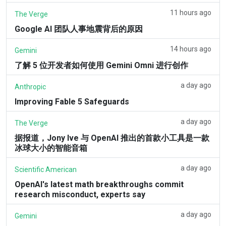
11 hours ago
The Verge
Google AI 团队人事地震背后的原因
14 hours ago
Gemini
了解 5 位开发者如何使用 Gemini Omni 进行创作
a day ago
Anthropic
Improving Fable 5 Safeguards
a day ago
The Verge
据报道，Jony Ive 与 OpenAI 推出的首款小工具是一款
冰球大小的智能音箱
a day ago
Scientific American
OpenAI's latest math breakthroughs commit
research misconduct, experts say
a day ago
Gemini