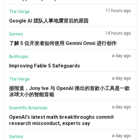
11 hours ago
The Verge
Google AI 团队人事地震背后的原因
14 hours ago
Gemini
了解 5 位开发者如何使用 Gemini Omni 进行创作
a day ago
Anthropic
Improving Fable 5 Safeguards
a day ago
The Verge
据报道，Jony Ive 与 OpenAI 推出的首款小工具是一款
冰球大小的智能音箱
a day ago
Scientific American
OpenAI's latest math breakthroughs commit
research misconduct, experts say
a day ago
Gemini