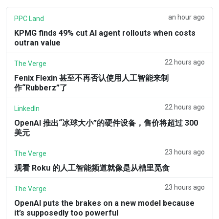
an hour ago
PPC Land
KPMG finds 49% cut AI agent rollouts when costs
outran value
22 hours ago
The Verge
Fenix Flexin 甚至不再否认使用人工智能来制
作“Rubberz”了
22 hours ago
LinkedIn
OpenAI 推出“冰球大小”的硬件设备，售价将超过 300
美元
23 hours ago
The Verge
观看 Roku 的人工智能频道就像是从槽里觅食
23 hours ago
The Verge
OpenAI puts the brakes on a new model because
it’s supposedly too powerful