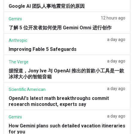
Google AI 团队人事地震背后的原因
12 hours ago
Gemini
了解 5 位开发者如何使用 Gemini Omni 进行创作
a day ago
Anthropic
Improving Fable 5 Safeguards
a day ago
The Verge
据报道，Jony Ive 与 OpenAI 推出的首款小工具是一款
冰球大小的智能音箱
a day ago
Scientific American
OpenAI's latest math breakthroughs commit
research misconduct, experts say
a day ago
Gemini
How Gemini plans such detailed vacation itineraries
for you