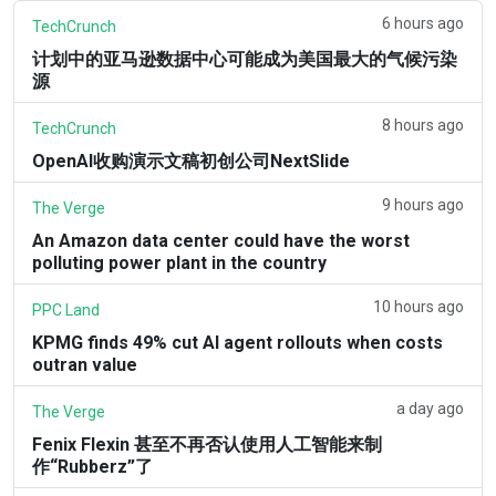
6 hours ago
TechCrunch
计划中的亚马逊数据中心可能成为美国最大的气候污染
源
8 hours ago
TechCrunch
OpenAI收购演示文稿初创公司NextSlide
9 hours ago
The Verge
An Amazon data center could have the worst
polluting power plant in the country
10 hours ago
PPC Land
KPMG finds 49% cut AI agent rollouts when costs
outran value
a day ago
The Verge
Fenix Flexin 甚至不再否认使用人工智能来制
作“Rubberz”了