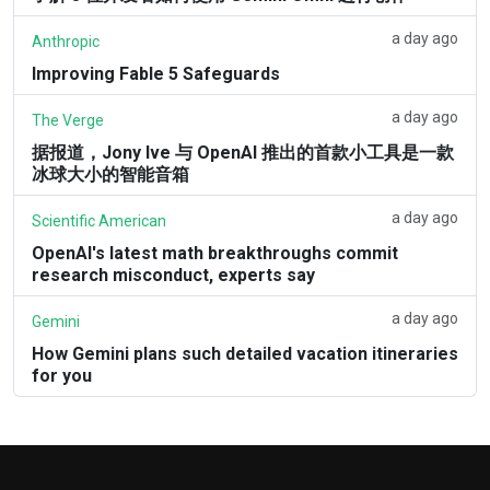
a day ago
Anthropic
Improving Fable 5 Safeguards
a day ago
The Verge
据报道，Jony Ive 与 OpenAI 推出的首款小工具是一款
冰球大小的智能音箱
a day ago
Scientific American
OpenAI's latest math breakthroughs commit
research misconduct, experts say
a day ago
Gemini
How Gemini plans such detailed vacation itineraries
for you