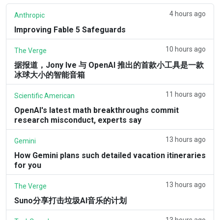
4 hours ago
Anthropic
Improving Fable 5 Safeguards
10 hours ago
The Verge
据报道，Jony Ive 与 OpenAI 推出的首款小工具是一款
冰球大小的智能音箱
11 hours ago
Scientific American
OpenAI's latest math breakthroughs commit
research misconduct, experts say
13 hours ago
Gemini
How Gemini plans such detailed vacation itineraries
for you
13 hours ago
The Verge
Suno分享打击垃圾AI音乐的计划
13 hours ago