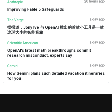
20 hours ago
Anthropic
Improving Fable 5 Safeguards
a day ago
The Verge
据报道，Jony Ive 与 OpenAI 推出的首款小工具是一款
冰球大小的智能音箱
a day ago
Scientific American
OpenAI's latest math breakthroughs commit
research misconduct, experts say
a day ago
Gemini
How Gemini plans such detailed vacation itineraries
for you