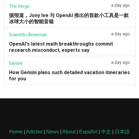
a day ago
The Verge
据报道，Jony Ive 与 OpenAI 推出的首款小工具是一款
冰球大小的智能音箱
a day ago
Scientific American
OpenAI's latest math breakthroughs commit
research misconduct, experts say
a day ago
Gemini
How Gemini plans such detailed vacation itineraries
for you
Home
|
Articles
|
News
|
About
|
Español
|
中文
|
日本語