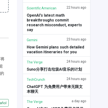
22 hours ago
Scientific American
OpenAI's latest math
breakthroughs commit
research misconduct, experts
say
23 hours ago
Gemini
How Gemini plans such detailed
vacation itineraries for you
师将
24 hours ago
The Verge
能
Suno分享打击垃圾AI音乐的计划
 的
24 hours ago
TechCrunch
ChatGPT 为免费用户带来无限文
本聊天
a day ago
The Verge
añol