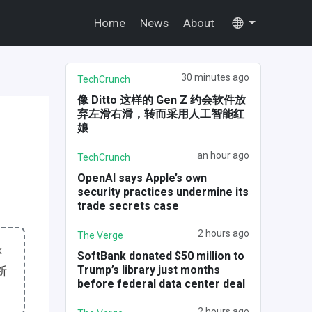
Home
News
About
30 minutes ago
TechCrunch
像 Ditto 这样的 Gen Z 约会软件放
弃左滑右滑，转而采用人工智能红
娘
an hour ago
TechCrunch
OpenAI says Apple’s own
security practices undermine its
trade secrets case
2 hours ago
The Verge
x
SoftBank donated $50 million to
Trump’s library just months
断
before federal data center deal
2 hours ago