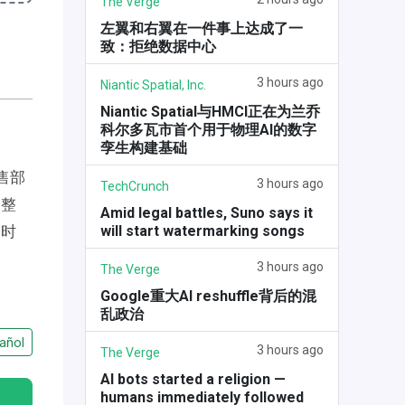
The Verge
左翼和右翼在一件事上达成了一
致：拒绝数据中心
3 hours ago
Niantic Spatial, Inc.
Niantic Spatial与HMCI正在为兰乔
科尔多瓦市首个用于物理AI的数字
孪生构建基础
售部
3 hours ago
TechCrunch
调整
Amid legal battles, Suno says it
will start watermarking songs
同时
3 hours ago
The Verge
Google重大AI reshuffle背后的混
乱政治
añol
3 hours ago
The Verge
AI bots started a religion —
humans immediately followed