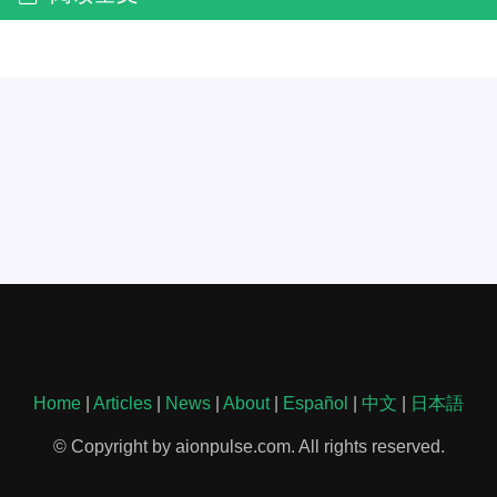
Home
|
Articles
|
News
|
About
|
Español
|
中文
|
日本語
© Copyright by aionpulse.com. All rights reserved.