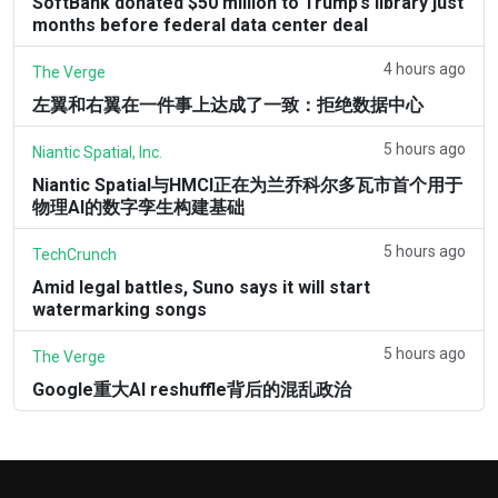
SoftBank donated $50 million to Trump’s library just
months before federal data center deal
4 hours ago
The Verge
左翼和右翼在一件事上达成了一致：拒绝数据中心
5 hours ago
Niantic Spatial, Inc.
Niantic Spatial与HMCI正在为兰乔科尔多瓦市首个用于
物理AI的数字孪生构建基础
5 hours ago
TechCrunch
Amid legal battles, Suno says it will start
watermarking songs
5 hours ago
The Verge
Google重大AI reshuffle背后的混乱政治