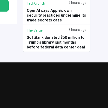
7 hours ago
TechCrunch
OpenAI says Apple’s own
security practices undermine its
trade secrets case
8 hours ago
The Verge
SoftBank donated $50 million to
Trump’s library just months
before federal data center deal