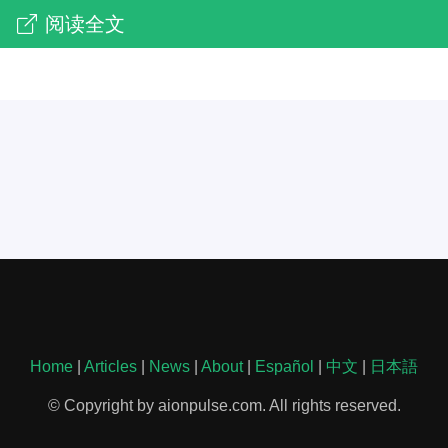
阅读全文
Home
|
Articles
|
News
|
About
|
Español
|
中文
|
日本語
© Copyright by aionpulse.com. All rights reserved.