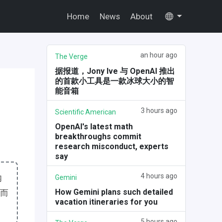
Home
News
About
an hour ago
The Verge
据报道，Jony Ive 与 OpenAI 推出
的首款小工具是一款冰球大小的智
能音箱
3 hours ago
Scientific American
OpenAI's latest math
breakthroughs commit
research misconduct, experts
say
4 hours ago
内
Gemini
How Gemini plans such detailed
颈而
vacation itineraries for you
5 hours ago