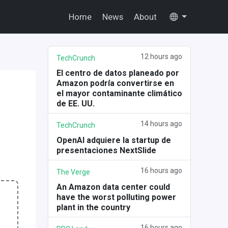
Home
News
About
12 hours ago
TechCrunch
El centro de datos planeado por
Amazon podría convertirse en
el mayor contaminante climático
de EE. UU.
14 hours ago
TechCrunch
OpenAI adquiere la startup de
presentaciones NextSlide
16 hours ago
The Verge
An Amazon data center could
have the worst polluting power
plant in the country
16 hours ago