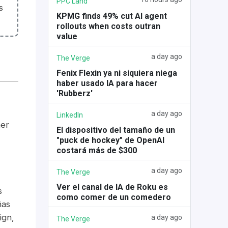
PPC Land
s
KPMG finds 49% cut AI agent
rollouts when costs outran
value
a day ago
The Verge
Fenix Flexin ya ni siquiera niega
haber usado IA para hacer
'Rubberz'
a day ago
LinkedIn
aer
El dispositivo del tamaño de un
"puck de hockey" de OpenAI
costará más de $300
a day ago
The Verge
Ver el canal de IA de Roku es
s
como comer de un comedero
ñas
ign,
a day ago
The Verge