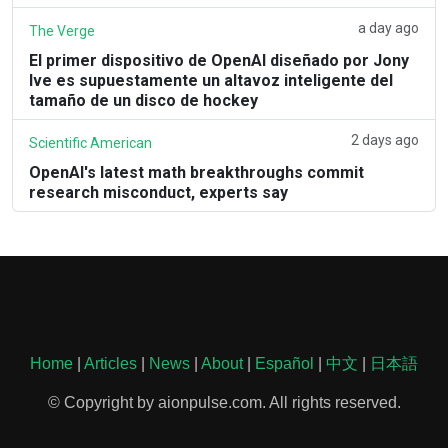
a day ago
The Verge
El primer dispositivo de OpenAI diseñado por Jony
Ive es supuestamente un altavoz inteligente del
tamaño de un disco de hockey
2 days ago
Scientific American
OpenAI's latest math breakthroughs commit
research misconduct, experts say
Home
|
Articles
|
News
|
About
|
Español
|
中文
|
日本語
© Copyright by aionpulse.com. All rights reserved.