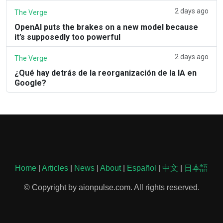
2 days ago
The Verge
OpenAI puts the brakes on a new model because
it’s supposedly too powerful
2 days ago
The Verge
¿Qué hay detrás de la reorganización de la IA en
Google?
Home
|
Articles
|
News
|
About
|
Español
|
中文
|
日本語
© Copyright by aionpulse.com. All rights reserved.