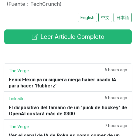
(Fuente：TechCrunch)
English
中文
日本語
Leer Artículo Completo
6 hours ago
The Verge
Fenix Flexin ya ni siquiera niega haber usado IA
para hacer 'Rubberz'
6 hours ago
LinkedIn
El dispositivo del tamaño de un "puck de hockey" de
OpenAI costará más de $300
7 hours ago
The Verge
Ver el canal de IA de Roku es como comer de un