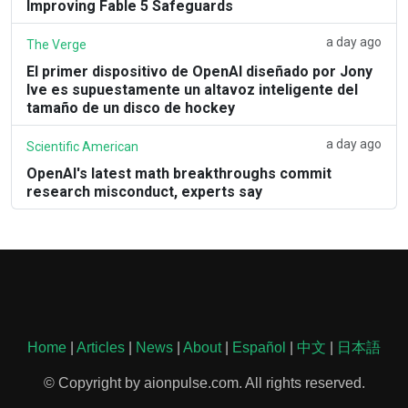
Improving Fable 5 Safeguards
a day ago
The Verge
El primer dispositivo de OpenAI diseñado por Jony
Ive es supuestamente un altavoz inteligente del
tamaño de un disco de hockey
a day ago
Scientific American
OpenAI's latest math breakthroughs commit
research misconduct, experts say
Home
|
Articles
|
News
|
About
|
Español
|
中文
|
日本語
© Copyright by aionpulse.com. All rights reserved.