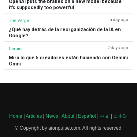
OpenAI puts the brakes on a new model because
it’s supposedly too powerful
a day ago
The Verge
¿Qué hay detrás de la reorganización de la IA en
Google?
2 days ago
Gemini
Mira lo que 5 creadores están haciendo con Gemini
Omni
Home
|
Articles
|
News
|
About
|
Español
|
中文
|
日本語
© Copyright by aionpulse.com. All rights reserved.