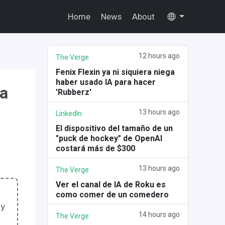
Home
News
About
12 hours ago
The Verge
Fenix Flexin ya ni siquiera niega
haber usado IA para hacer
ma
'Rubberz'
13 hours ago
LinkedIn
El dispositivo del tamaño de un
"puck de hockey" de OpenAI
costará más de $300
13 hours ago
The Verge
Ver el canal de IA de Roku es
como comer de un comedero
 y
14 hours ago
The Verge