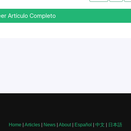
er Artículo Completo
Home
|
Articles
|
News
|
About
|
Español
|
中文
|
日本語