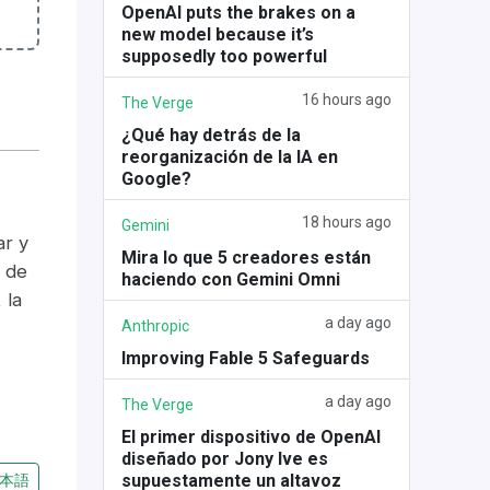
OpenAI puts the brakes on a
new model because it’s
supposedly too powerful
16 hours ago
The Verge
¿Qué hay detrás de la
reorganización de la IA en
Google?
18 hours ago
Gemini
ar y
Mira lo que 5 creadores están
o de
haciendo con Gemini Omni
 la
a day ago
Anthropic
Improving Fable 5 Safeguards
a day ago
The Verge
El primer dispositivo de OpenAI
diseñado por Jony Ive es
supuestamente un altavoz
本語