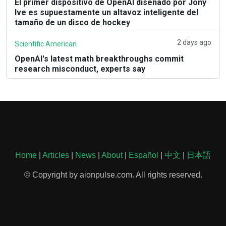
El primer dispositivo de OpenAI diseñado por Jony
Ive es supuestamente un altavoz inteligente del
tamaño de un disco de hockey
2 days ago
Scientific American
OpenAI's latest math breakthroughs commit
research misconduct, experts say
Home
|
Articles
|
News
|
About
|
Español
|
中文
|
日本語
© Copyright by aionpulse.com. All rights reserved.