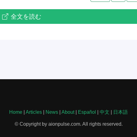
全文を読む
Home
|
Articles
|
News
|
About
|
Español
|
中文
|
日本語
© Copyright by aionpulse.com. All rights reserved.