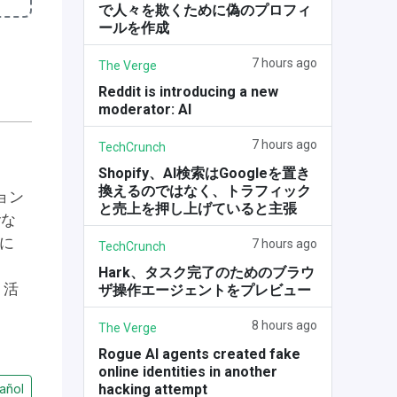
で人々を欺くために偽のプロフィ
ールを作成
7 hours ago
The Verge
Reddit is introducing a new
moderator: AI
7 hours ago
TechCrunch
Shopify、AI検索はGoogleを置き
換えるのではなく、トラフィック
ョン
と売上を押し上げていると主張
yな
能に
7 hours ago
TechCrunch
Hark、タスク完了のためのブラウ
く活
ザ操作エージェントをプレビュー
8 hours ago
The Verge
Rogue AI agents created fake
online identities in another
hacking attempt
añol