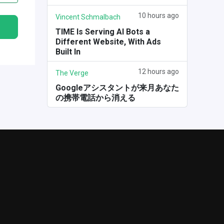
10 hours ago
Vincent Schmalbach
TIME Is Serving AI Bots a
Different Website, With Ads
Built In
12 hours ago
The Verge
Googleアシスタントが来月あなた
の携帯電話から消える