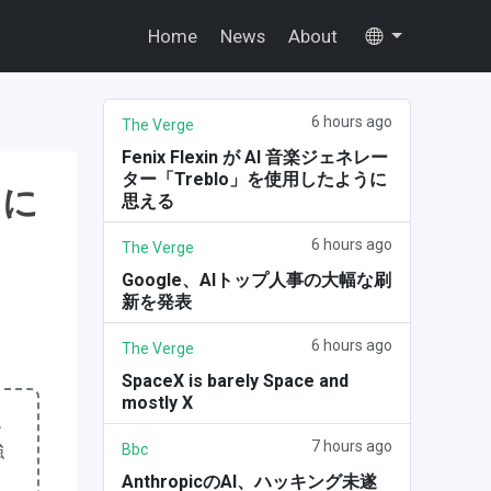
Home
News
About
6 hours ago
The Verge
Fenix Flexin が AI 音楽ジェネレー
ター「Treblo」を使用したように
トに
思える
6 hours ago
The Verge
Google、AIトップ人事の大幅な刷
新を発表
6 hours ago
The Verge
SpaceX is barely Space and
mostly X
エ
7 hours ago
強
Bbc
AnthropicのAI、ハッキング未遂