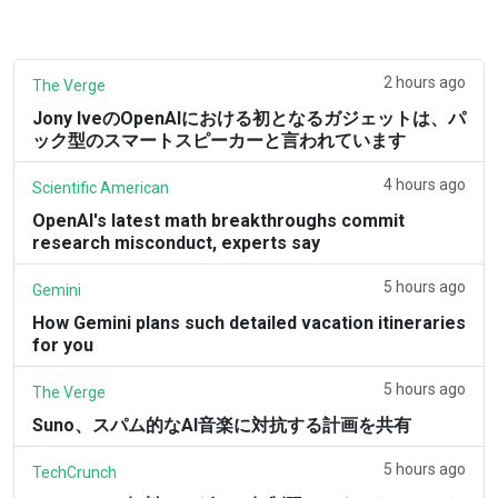
2 hours ago
The Verge
Jony IveのOpenAIにおける初となるガジェットは、パ
ック型のスマートスピーカーと言われています
4 hours ago
Scientific American
OpenAI's latest math breakthroughs commit
research misconduct, experts say
5 hours ago
Gemini
How Gemini plans such detailed vacation itineraries
for you
5 hours ago
The Verge
Suno、スパム的なAI音楽に対抗する計画を共有
5 hours ago
TechCrunch