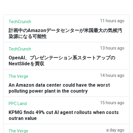
11 hours ago
TechCrunch
計画中のAmazonデータセンターが米国最大の気候汚
染源になる可能性
13 hours ago
TechCrunch
OpenAI、プレゼンテーション系スタートアップの
NextSlideを買収
14 hours ago
The Verge
An Amazon data center could have the worst
polluting power plant in the country
15 hours ago
PPC Land
KPMG finds 49% cut AI agent rollouts when costs
outran value
a day ago
The Verge