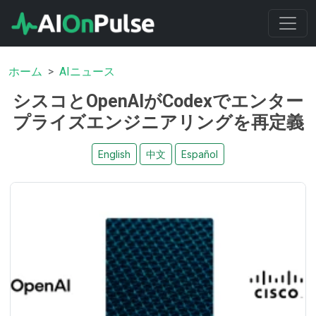
ホーム
AIニュース
シスコとOpenAIがCodexでエンター
プライズエンジニアリングを再定義
English
中文
Español