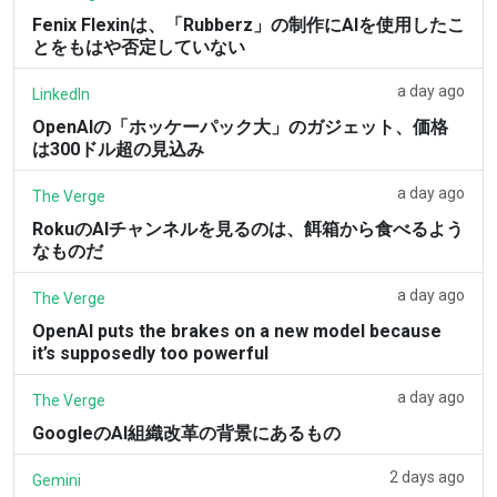
Fenix Flexinは、「Rubberz」の制作にAIを使用したこ
とをもはや否定していない
a day ago
LinkedIn
OpenAIの「ホッケーパック大」のガジェット、価格
は300ドル超の見込み
a day ago
The Verge
RokuのAIチャンネルを見るのは、餌箱から食べるよう
なものだ
a day ago
The Verge
OpenAI puts the brakes on a new model because
it’s supposedly too powerful
a day ago
The Verge
GoogleのAI組織改革の背景にあるもの
2 days ago
Gemini