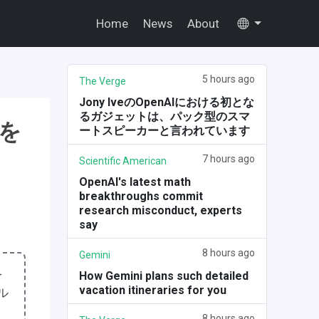
Home
News
About
5 hours ago
The Verge
Jony IveのOpenAIにおける初とな
るガジェットは、パック型のスマ
を
ートスピーカーと言われています
7 hours ago
Scientific American
OpenAI's latest math
breakthroughs commit
research misconduct, experts
say
8 hours ago
Gemini
を
How Gemini plans such detailed
vacation itineraries for you
ル
8 hours ago