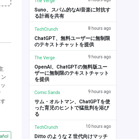
The Verge
Suno、スパム的なAI音楽に対抗す
る計画を共有
8 hours ago
TechCrunch
ChatGPT、無料ユーザーに無制限
のテキストチャットを提供
9 hours ago
The Verge
OpenAI、ChatGPTの無料版ユー
主
ザーに無制限のテキストチャット
イン
を提供
ヘッ
9 hours ago
Comic Sands
す
化す
サム・オルトマン、ChatGPTを使
った育児のヒントで猛批判を浴び
る
10 hours ago
TechCrunch
Ditto のような Z 世代向けマッチ
añol