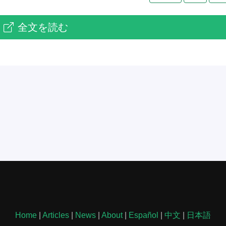
全文を読む
Home
|
Articles
|
News
|
About
|
Español
|
中文
|
日本語