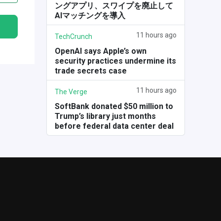
ングアプリ、スワイプを廃止して
AIマッチングを導入
11 hours ago
TechCrunch
OpenAI says Apple’s own
security practices undermine its
trade secrets case
11 hours ago
The Verge
SoftBank donated $50 million to
Trump’s library just months
before federal data center deal