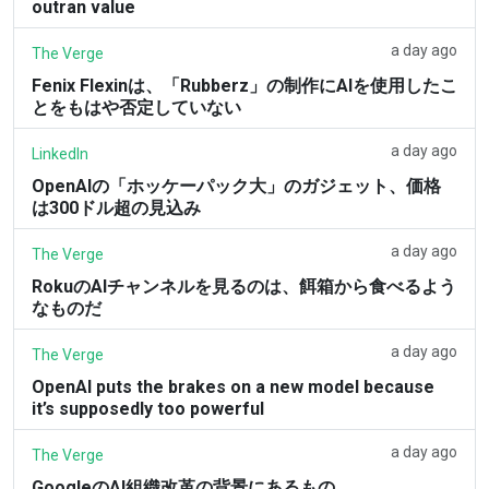
outran value
a day ago
The Verge
Fenix Flexinは、「Rubberz」の制作にAIを使用したこ
とをもはや否定していない
a day ago
LinkedIn
OpenAIの「ホッケーパック大」のガジェット、価格
は300ドル超の見込み
a day ago
The Verge
RokuのAIチャンネルを見るのは、餌箱から食べるよう
なものだ
a day ago
The Verge
OpenAI puts the brakes on a new model because
it’s supposedly too powerful
a day ago
The Verge
GoogleのAI組織改革の背景にあるもの