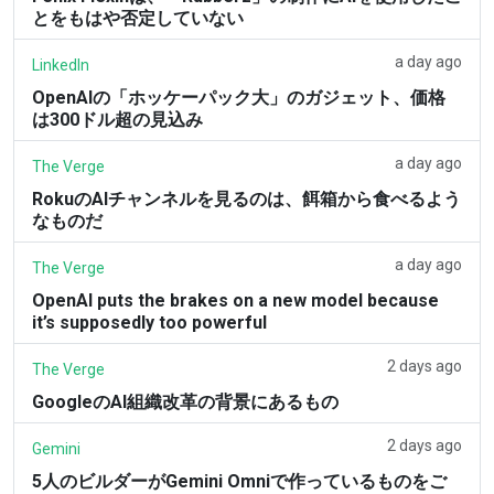
とをもはや否定していない
a day ago
LinkedIn
OpenAIの「ホッケーパック大」のガジェット、価格
は300ドル超の見込み
a day ago
The Verge
RokuのAIチャンネルを見るのは、餌箱から食べるよう
なものだ
a day ago
The Verge
OpenAI puts the brakes on a new model because
it’s supposedly too powerful
2 days ago
The Verge
GoogleのAI組織改革の背景にあるもの
2 days ago
Gemini
5人のビルダーがGemini Omniで作っているものをご