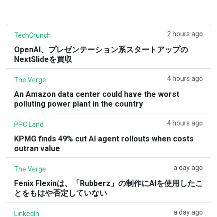
2 hours ago
TechCrunch
OpenAI、プレゼンテーション系スタートアップの
NextSlideを買収
4 hours ago
The Verge
An Amazon data center could have the worst
polluting power plant in the country
4 hours ago
PPC Land
KPMG finds 49% cut AI agent rollouts when costs
outran value
a day ago
The Verge
Fenix Flexinは、「Rubberz」の制作にAIを使用したこ
とをもはや否定していない
a day ago
LinkedIn