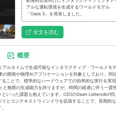
動運転企業向けにインタラクティブでフォト
アルな運転環境を生成するワールドモデル
「Oasis 3」を発表しました。
全文を読む
概要
オをリアルタイムで生成可能なインタラクティブ・ワールドモ
運転車の開発や物理AIアプリケーションを対象としており、同
ack」を活用することで、標準的なハードウェアでの効率的な実行を実
リティと無限の生成能力を誇りますが、時間の経過に伴う一貫
た課題も抱えています。CEOのDean Leitersdorf氏
モリとコンテキストウィンドウを拡張することで、長期的
す。