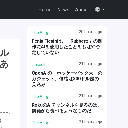
Home
News
About
20 hours ago
The Verge
Fenix Flexinは、「Rubberz」の制
作にAIを使用したことをもはや否
アル
定していない
あ
21 hours ago
LinkedIn
OpenAIの「ホッケーパック大」の
ガジェット、価格は300ドル超の
見込み
21 hours ago
The Verge
RokuのAIチャンネルを見るのは、
餌箱から食べるようなものだ
自
21 hours ago
The Verge