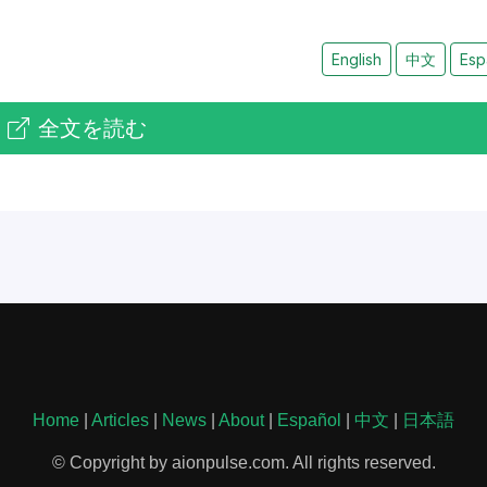
English
中文
Esp
全文を読む
Home
|
Articles
|
News
|
About
|
Español
|
中文
|
日本語
© Copyright by aionpulse.com. All rights reserved.