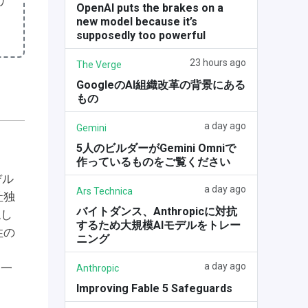
リ
OpenAI puts the brakes on a
new model because it’s
supposedly too powerful
23 hours ago
The Verge
GoogleのAI組織改革の背景にある
もの
a day ago
Gemini
5人のビルダーがGemini Omniで
作っているものをご覧ください
デル
a day ago
Ars Technica
社独
バイトダンス、Anthropicに対抗
現し
するため大規模AIモデルをトレー
性の
ニング
a day ago
な一
Anthropic
Improving Fable 5 Safeguards