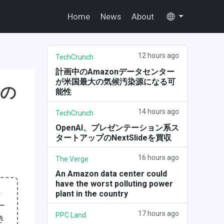
Home
News
About
12 hours ago
TechCrunch
計画中のAmazonデータセンター
が米国最大の気候汚染源になる可
もの
能性
14 hours ago
TechCrunch
OpenAI、プレゼンテーション系ス
タートアップのNextSlideを買収
16 hours ago
The Verge
An Amazon data center could
have the worst polluting power
ト
plant in the country
ー
17 hours ago
PPC Land
き