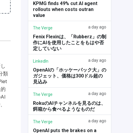
KPMG finds 49% cut AI agent
rollouts when costs outran
value
a day ago
The Verge
Fenix Flexinは、「Rubberz」の制
作にAIを使用したことをもはや否
定していない
a day ago
LinkedIn
新し
OpenAIの「ホッケーパック大」の
分類
ガジェット、価格は300ドル超の
et
見込み
人的
a day ago
The Verge
AI
RokuのAIチャンネルを見るのは、
で、
餌箱から食べるようなものだ
a day ago
The Verge
OpenAI puts the brakes on a