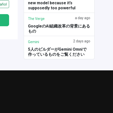
new model because it’s
añol
supposedly too powerful
a day ago
The Verge
GoogleのAI組織改革の背景にある
もの
2 days ago
Gemini
5人のビルダーがGemini Omniで
作っているものをご覧ください