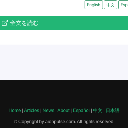
English
中文
Esp
全文を読む
Home
|
Articles
|
News
|
About
|
Español
|
中文
|
日本語
© Copyright by aionpulse.com. All rights reserved.