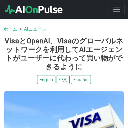
ホーム
AIニュース
VisaとOpenAI、Visaのグローバルネ
ットワークを利用してAIエージェン
トがユーザーに代わって買い物がで
きるように
English
中文
Español